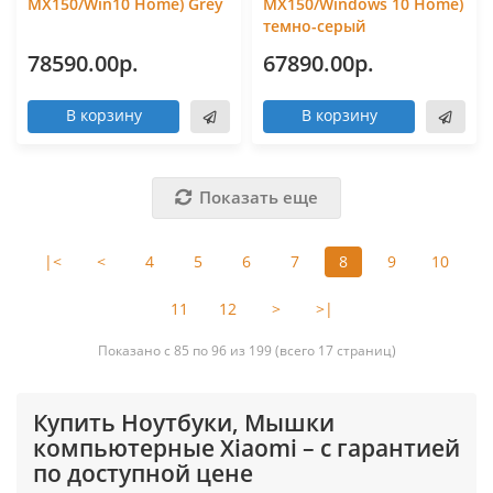
MX150/Win10 Home) Grey
MX150/Windows 10 Home)
темно-серый
78590.00р.
67890.00р.
В корзину
В корзину
Показать еще
|<
<
4
5
6
7
8
9
10
11
12
>
>|
Показано с 85 по 96 из 199 (всего 17 страниц)
Купить Ноутбуки, Мышки
компьютерные Xiaomi – с гарантией
по доступной цене