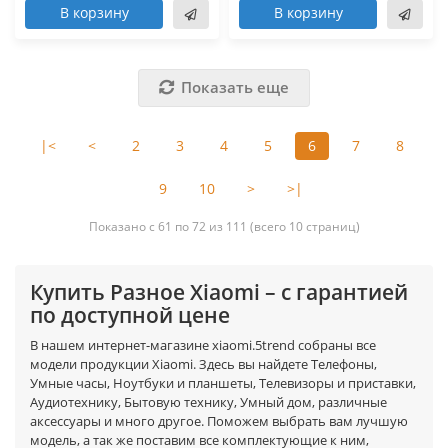
В корзину
В корзину
Показать еще
|<
<
2
3
4
5
6
7
8
9
10
>
>|
Показано с 61 по 72 из 111 (всего 10 страниц)
Купить Разное Xiaomi – с гарантией
по доступной цене
В нашем интернет-магазине xiaomi.5trend собраны все
модели продукции Xiaomi. Здесь вы найдете Телефоны,
Умные часы, Ноутбуки и планшеты, Телевизоры и приставки,
Аудиотехнику, Бытовую технику, Умный дом, различные
аксессуары и много другое. Поможем выбрать вам лучшую
модель, а так же поставим все комплектующие к ним,