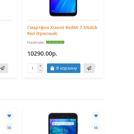
Смартфон Xiaomi RedMi 7 3/64Gb
Смартфон
Red (Красный)
4/64GB R
10290.00р.
12690.
В корзину