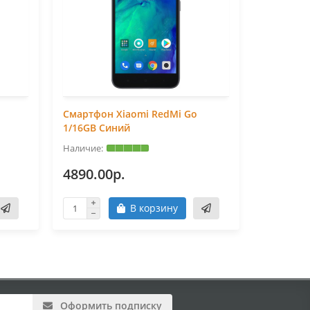
Смартфон Xiaomi RedMi Go
Смартфон
1/16GB Синий
1/16GB Ч
4890.00р.
4890.0
В корзину
Оформить подписку