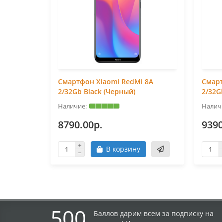
Смартфон Xiaomi RedMi 8A
Смарт
2/32Gb Black (Черный)
2/32G
8790.00р.
9390
В корзину
500
Баллов дарим всем за подписку на