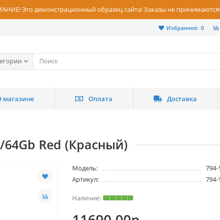
НИЕ! Это демонстрационный образец сайта! Заказы не принимаются
Избранное:
0
тегории
О магазине
Оплата
Доставка
/64Gb Red (Красный)
Модель:
794-
Артикул:
794-
11690.00р.