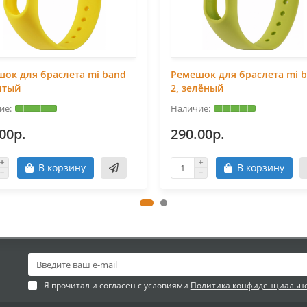
ок для браслета mi band
Ремешок для браслета mi 
лтый
2, зелёный
00р.
290.00р.
В корзину
В корзину
Я прочитал и согласен с условиями
Политика конфиденциальн