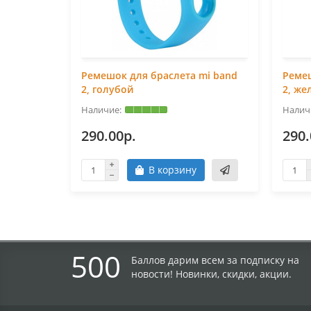
Ремешок для браслета mi band
Ремеш
2, голубой
2, же
290.00р.
290.
В корзину
500
Баллов дарим всем за подписку на
новости! Новинки, скидки, акции.