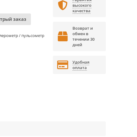
высокого
качества
трый заказ
Возврат и
обмен в
лерометр / пульсометр
течении 30
дней
Удобная
оплата