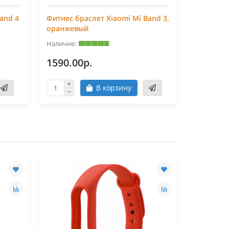
and 4
Фитнес браслет Xiaomi Mi Band 3,
Фитнес б
оранжевый
синий
1590.00р.
1590.0
В корзину