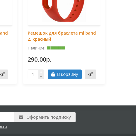
band
Ремешок для браслета mi band
Ремешок 
2, красный
2, оранж
290.00р.
290.00
В корзину
Оформить подписку
ости