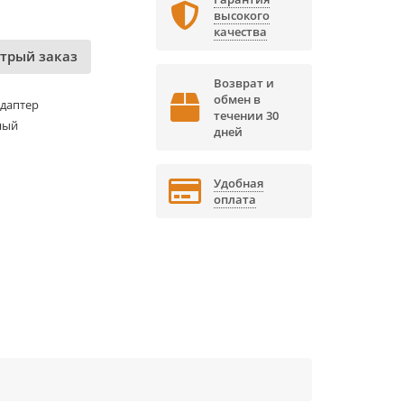
высокого
качества
трый заказ
Возврат и
обмен в
адаптер
течении 30
ный
дней
Удобная
оплата