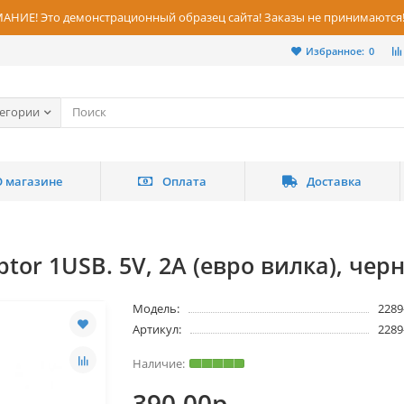
НИЕ! Это демонстрационный образец сайта! Заказы не принимаются
Избранное:
0
тегории
О магазине
Оплата
Доставка
tor 1USB. 5V, 2A (евро вилка), чер
Модель:
2289
Артикул:
2289
390.00р.