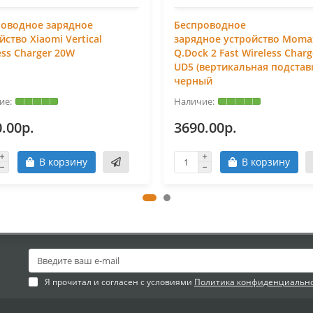
роводное зарядное
Беспроводное
йство Xiaomi Vertical
зарядное устройство Moma
ess Charger 20W
Q.Dock 2 Fast Wireless Charg
UD5 (вертикальная подстав
черный
.00р.
3690.00р.
В корзину
В корзину
Я прочитал и согласен с условиями
Политика конфиденциальн