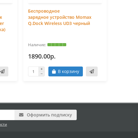
Беспроводное
Беспров
x
зарядное устройство Momax
зарядное
er
Q.Dock Wireless UD3 черный
Wireless 
ка)
1890.00р.
1590.0
В корзину
Оформить подписку
ости